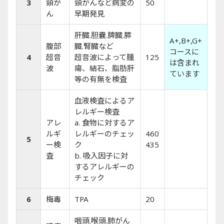
3
頸が
頸がんなど病変の
50
ん
早期発見
肝臓.胆嚢.脾臓.膵
A+,B+,G+
腹部
臓.腎臓など
コースに
4
超音
超音波によって腫
125
は含まれ
波
瘍、結石、脂肪肝
ています
等の有無を検査
血液検査によるア
レルギー検査
アレ
a. 食物に対するア
ルギ
レルギーのチェッ
460
5
ー検
ク
435
査
b. 吸入因子に対
するアレルギーの
チェック
6
梅毒
TPA
20
咽頭.喉頭.肺がん