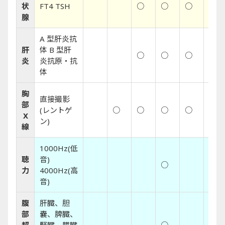
状
FT4 TSH
○
○
○
○
腺
A 型肝炎抗
肝
体 B 型肝
○
○
○
○
炎
炎抗原・抗
体
胸
直接撮影
部
(レントゲ
○
○
○
○
○
X
ン)
線
1000Hz(低
聴
音)
○
○
力
4000Hz(高
音)
腹
肝臓、胆
部
嚢、脾臓、