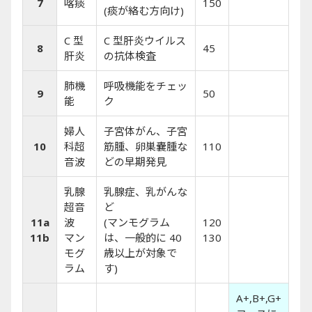
7
喀痰
150
(痰が絡む方向け)
C 型
C 型肝炎ウイルス
8
45
肝炎
の抗体検査
肺機
呼吸機能をチェッ
9
50
能
ク
婦人
子宮体がん、子宮
10
科超
筋腫、卵巣嚢腫な
110
音波
どの早期発見
乳腺
乳腺症、乳がんな
超音
ど
11a
波
(マンモグラム
120
11b
マン
は、一般的に 40
130
モグ
歳以上が対象で
ラム
す)
A+,B+,G+