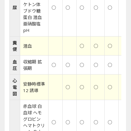
ケトン体
尿
○
○
○
○
○
○
ブドウ糖
蛋白 潜血
亜硝酸塩
pH
糞
潜血
○
○
○
○
便
血
収縮期 拡
○
○
○
○
○
○
圧
張期
心
安静時標準
電
○
○
○
○
○
12 誘導
図
赤血球 白
血球 ヘモ
グロビン
○
○
○
○
○
○
ヘマトクリ