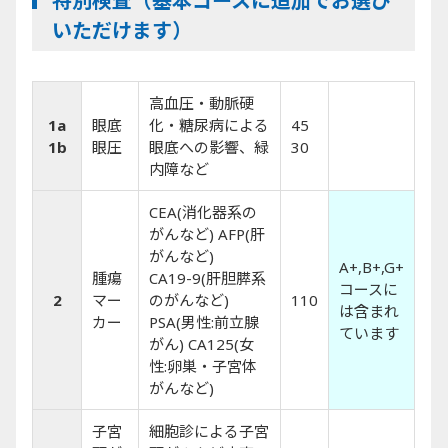
特別検査
（基本コースに追加でお選び
いただけます）
高血圧・動脈硬
1a
眼底
化・糖尿病による
45
1b
眼圧
眼底への影響、緑
30
内障など
CEA(消化器系の
がんなど) AFP(肝
がんなど)
A+,B+,G+
腫瘍
CA19-9(肝胆膵系
コースに
2
マー
のがんなど)
110
は含まれ
カー
PSA(男性:前立腺
ています
がん) CA125(女
性:卵巣・子宮体
がんなど)
子宮
細胞診による子宮