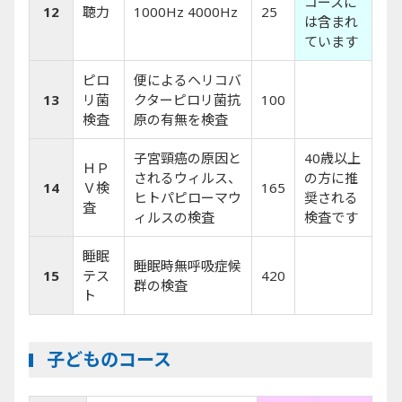
コースに
12
聴力
1000Hz 4000Hz
25
は含まれ
ています
ピロ
便によるヘリコバ
13
リ菌
クターピロリ菌抗
100
検査
原の有無を検査
子宮頸癌の原因と
40歳以上
ＨＰ
されるウィルス、
の方に推
14
Ｖ検
165
ヒトパピローマウ
奨される
査
ィルスの検査
検査です
睡眠
睡眠時無呼吸症候
15
テス
420
群の検査
ト
子どものコース