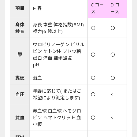
C コー
D コ
項目
内容
ス
ース
身体
身長 体重 体格指数(BMI)
〇
〇
検査
視力(6 歳以上)
ウロビリノーゲン ビリル
ビン ケトン体 ブドウ糖
尿
〇
〇
蛋白 潜血 亜硝酸塩
pH
糞便
潜血
〇
〇
年齢に応じて( またはご
血圧
〇
×
希望により測定します)
赤血球 白血球 ヘモグロ
貧血
ビン ヘマトクリット 血
〇
×
小板