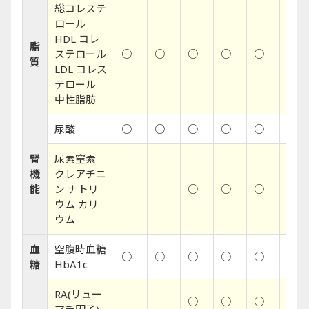
総コレステ
ロール
HDL コレ
脂
ステロール
○
○
○
○
○
○
質
LDL コレス
テロール
中性脂肪
尿酸
○
○
○
○
○
○
腎
尿素窒素
機
クレアチニ
能
ン ナトリ
○
○
○
○
ウム カリ
ウム
血
空腹時血糖
○
○
○
○
○
○
糖
HbA1c
RA(リュー
○
○
○
○