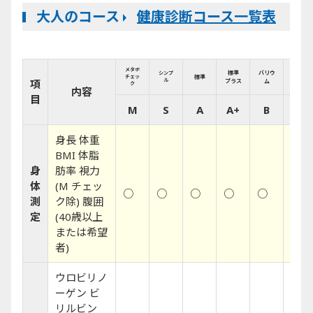
大人のコース
健康診断コース一覧表
メタボ
バリウ
標準
バリウ
シンプ
標準
チェッ
ム
項
ル
プラス
ム
ク
プラス
内容
目
M
S
A
A+
B
B+
身長 体重
BMI 体脂
身
肪率 視力
体
(M チェッ
○
○
○
○
○
○
測
ク除) 腹囲
定
(40歳以上
または希望
者)
ウロビリノ
ーゲン ビ
リルビン