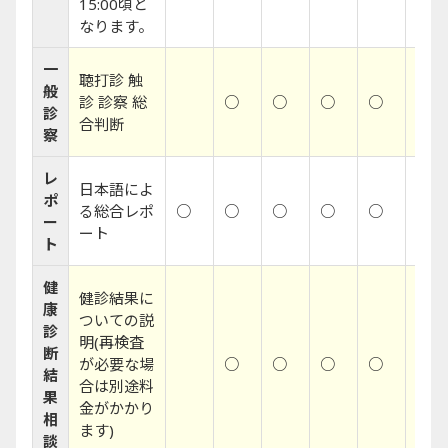
15:00頃と
なります。
一
聴打診 触
般
診 診察 総
○
○
○
○
○
診
合判断
察
レ
日本語によ
ポ
る総合レポ
○
○
○
○
○
○
ー
ート
ト
健
健診結果に
康
ついての説
診
明(再検査
断
が必要な場
○
○
○
○
○
結
合は別途料
果
金がかかり
相
ます)
談