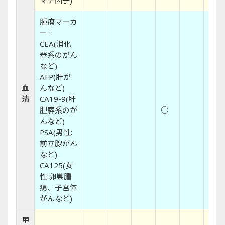
マチ因子)
腫瘍マーカ
ー :
CEA(消化
器系のがん
など)
AFP(肝が
血
んなど)
清
CA19-9(肝
胆膵系のが
○
○
んなど)
PSA(男性:
前立腺がん
など)
CA125(女
性:卵巣腫
瘍、子宮体
がんなど)
甲