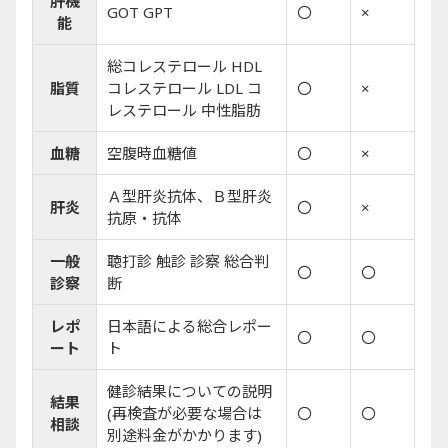
肝機
GOT GPT
〇
×
能
総コレステロール HDL
脂質
コレステロール LDL コ
〇
×
レステロール 中性脂肪
血糖
空腹時血糖値
〇
×
Ａ型肝炎抗体、Ｂ型肝炎
肝炎
〇
×
抗原・抗体
一般
聴打診 触診 診察 総合判
〇
〇
診察
断
レポ
日本語による総合レポー
〇
〇
ート
ト
健診結果についての説明
結果
(再検査が必要な場合は
〇
〇
相談
別途料金がかかります)