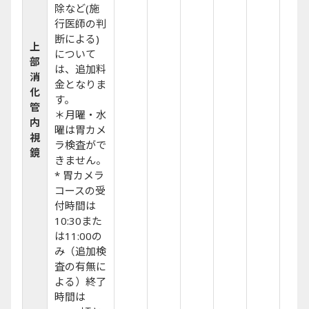
除など(施
行医師の判
断による)
上
について
部
は、追加料
消
金となりま
化
す。
管
＊月曜・水
内
曜は胃カメ
視
ラ検査がで
鏡
きません。
* 胃カメラ
コースの受
付時間は
10:30また
は11:00の
み（追加検
査の有無に
よる）終了
時間は