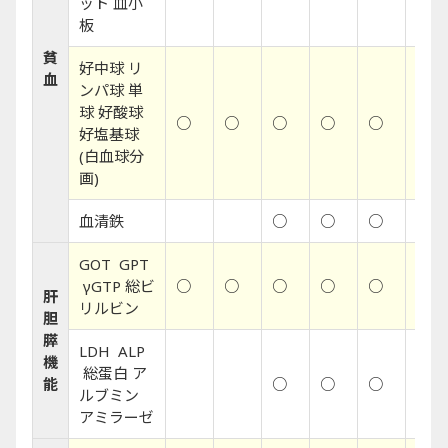
ット 血小
板
貧
好中球 リ
血
ンパ球 単
球 好酸球
○
○
○
○
○
○
好塩基球
(白血球分
画)
血清鉄
○
○
○
○
GOT GPT
γGTP 総ビ
○
○
○
○
○
○
肝
リルビン
胆
膵
LDH ALP
機
総蛋白 ア
能
○
○
○
○
ルブミン
アミラーゼ