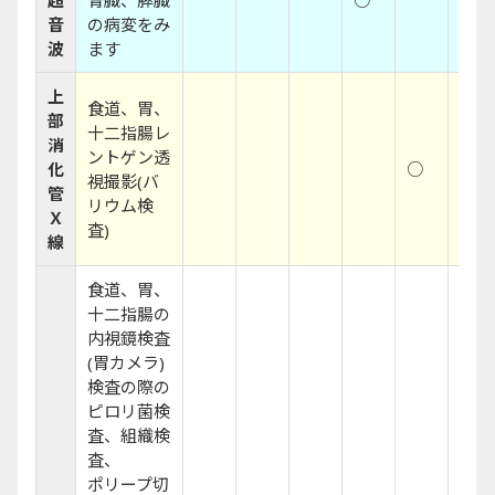
超
腎臓、膵臓
○
○
音
の病変をみ
波
ます
上
食道、胃、
部
十二指腸レ
消
ントゲン透
化
○
○
視撮影(バ
管
リウム検
Ｘ
査)
線
食道、胃、
十二指腸の
内視鏡検査
(胃カメラ)
検査の際の
ピロリ菌検
査、組織検
査、
ポリープ切